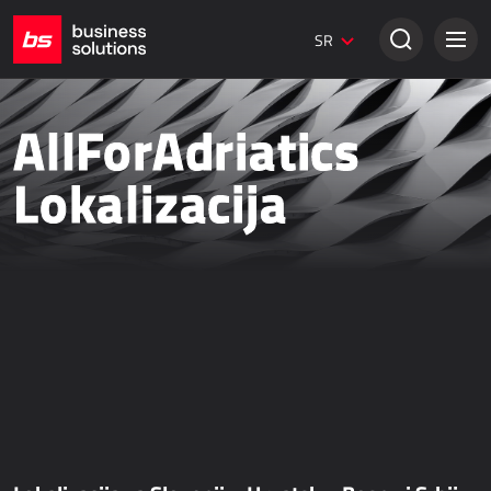
Dynamics 365 Marketing
SR
Digitalni marketing
Umbraco web stranice
Kreativna rešenja
AllForAdriatics
TRADICIONALNA PRODAJA
Lokalizacija
Dynamics 365 Business Central
Dynamics 365 Sales
Power Retail
Bezpapirno poslovanje - bizBox
ONLINE PRODAJA
AllForEcommerce
AllForNextGen