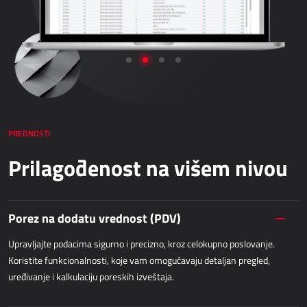
Netronic - VAPS
NABAVKA
Dynamics 365 Business Central
Kepion
Bezpapirno poslovanje - bizBox
PREDNOSTI
SKLADIŠNO POSLOVANJE I LOGISTIKA
Prilagođenost na višem nivou
Power Logistics
Power WMS
Porez na dodatu vrednost (PDV)
Upravljajte podacima sigurno i precizno, kroz celokupno poslovanje.
TERENSKI RAD
Koristite funkcionalnosti, koje vam omogućavaju detaljan pregled,
uređivanje i kalkulaciju poreskih izveštaja.
AllForFieldSales
Dynamics 365 Field Service