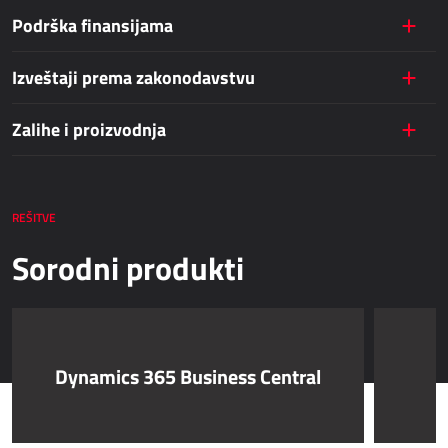
Podrška finansijama
JAVNE USLUGE
Izveštaji prema zakonodavstvu
AllForUtility
Zalihe i proizvodnja
AllForUtility Portal
NAMENSKA REŠENJA
REŠITVE
AllForAutoClub
Sorodni produkti
Mobilne aplikacije
HRM - UPRAVLJANJE LJUDSKIM RESURSIMA
Dynamics 365 Business Central
Power Registration & Planning
AllForTeam HRM
Dynamics 365 Plate