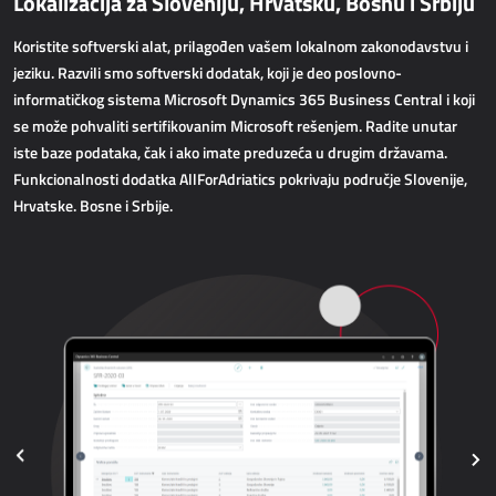
Lokalizacija za Sloveniju, Hrvatsku, Bosnu i Srbiju
AllForWeb
Povećanje online prodaje
Koristite softverski alat, prilagođen vašem lokalnom zakonodavstvu i
jeziku. Razvili smo softverski dodatak, koji je deo poslovno-
informatičkog sistema Microsoft Dynamics 365 Business Central i koji
WEB APLIKACIJE
se može pohvaliti sertifikovanim Microsoft rešenjem. Radite unutar
iste baze podataka, čak i ako imate preduzeća u drugim državama.
AllForEcommerce
Funkcionalnosti dodatka AllForAdriatics pokrivaju područje Slovenije,
AllForWeb
Hrvatske. Bosne i Srbije.
Portali B2B
Kompleksnije web stranice
Web stranica
MRP - PROIZVODNJA
Dynamics 365 Business Central
Power MES
Power Display