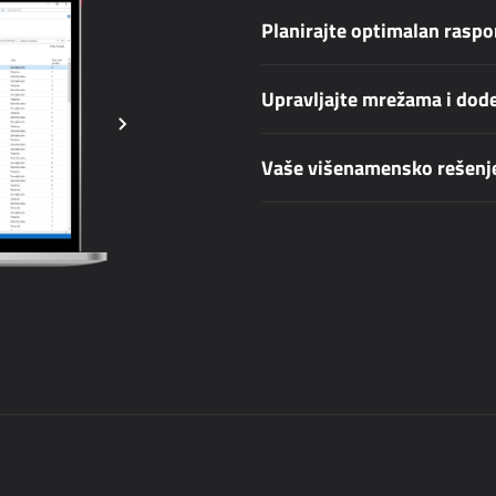
Planirajte optimalan raspo
Upravljajte mrežama i dode
Vaše višenamensko rešenj