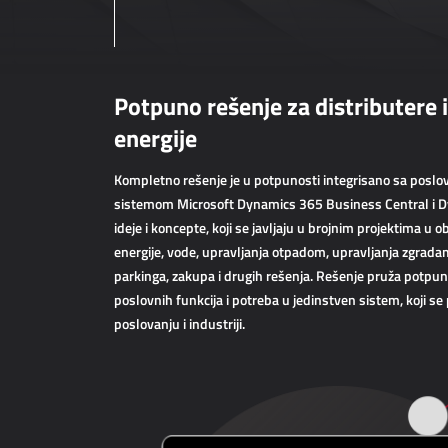
Potpuno rešenje za distributere 
energije
Kompletno rešenje je u potpunosti integrisano sa posl
sistemom Microsoft Dynamics 365 Business Central i 
ideje i koncepte, koji se javljaju u brojnim projektima u ob
energije, vode, upravljanja otpadom, upravljanja zgrad
parkinga, zakupa i drugih rešenja. Rešenje pruža potpunu
poslovnih funkcija i potreba u jedinstven sistem, koji s
poslovanju i industriji.