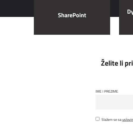
Dy
SharePoint
Želite li p
IME I PREZIME
Slažem se sa
uslovi