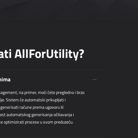
ti AllForUtility?
unima
nagement, na primer, moći ćete pregledno i brzo
ije. Sistem će automatski prikupljati i
generisati račune prema ugovoru ili
st automatskog generisanja očitavanja i
ete optimizirati procese u svom preduzeću.