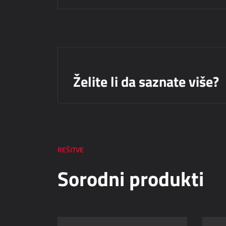
Želite li da saznate više?
REŠITVE
Sorodni produkti