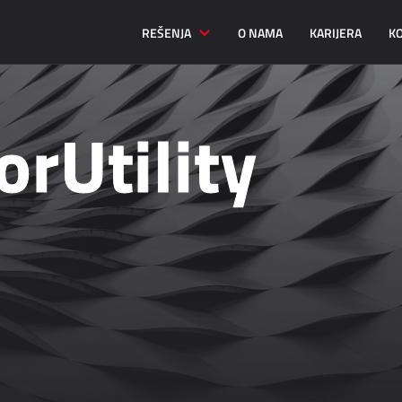
REŠENJA
O NAMA
KARIJERA
K
orUtility