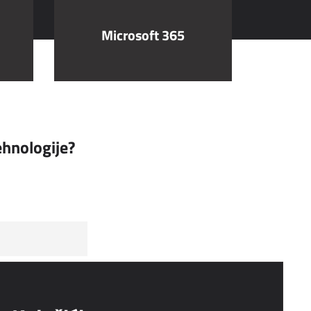
Microsoft 365
tehnologije?
Preplati se