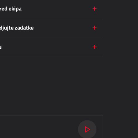
red ekipa
ljujte zadatke
e