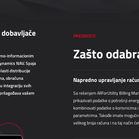
i dobavljače
PREDNOSTI
Zašto odabra
ovno-informacionim
Dynamics NAV. Spaja
lasti distribucije
ama, obračuna
Napredno upravljanje rač
 integraciju svih
e prilagođava vašem
Sa rešenjem AllForUtility Billing Ma
prikazivati podatke o potrošnji energ
kombinovati podatke o korisnicima i 
parametrima. Takođe imate mogućno
velikog broja računa i na taj način ć