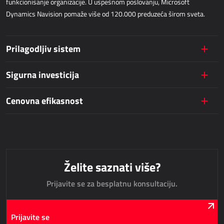
funkcionisanje organizacije. U uspešnom poslovanju, Microsoft
Dynamics Navision pomaže više od 120.000 preduzeća širom sveta.
JAVNE USLUGE
Prilagodljiv sistem
AllForUtility
AllForUtility Portal
Sigurna investicija
NAMENSKA REŠENJA
Cenovna efikasnost
AllForAutoClub
Mobilne aplikacije
Želite saznati više?
HRM - UPRAVLJANJE LJUDSKIM RESURSIMA
Prijavite se za besplatnu konsultaciju.
Power Registration & Planning
AllForTeam HRM
Prijavite se
Dynamics 365 Plate