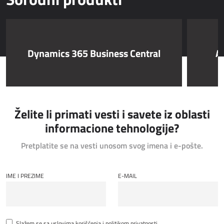
Dynamics 365 Business Central
Al
Želite li primati vesti i savete iz oblasti
informacione tehnologije?
Pretplatite se na vesti unosom svog imena i e-pošte.
IME I PREZIME
E-MAIL
Slažem se sa
uslovima korišćenja
i
politikom privatnosti
.