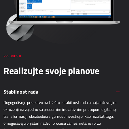
Netronic - VAPS
NABAVKA
Dynamics 365 Business Central
Kepion
Bezpapirno poslovanje - bizBox
PREDNOSTI
SKLADIŠNO POSLOVANJE I LOGISTIKA
Realizujte svoje planove
Power Logistics
Power WMS
Stabilnost rada
Dugogodišnje prisustvo na tržištu i stabilnost rada u najzahtevnijim
TERENSKI RAD
okruženjima zajedno sa prodornim inovativnim pristupom digitalnoj
transformaciji, obezbeđuju sigurnost investicije. Kao rezultat toga,
AllForFieldSales
omogućavaju prijatan nadzor procesa za nesmetano i brzo
Dynamics 365 Field Service