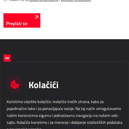
Preplati se
Želite li napraviti korak napred u svom
poslovanju?
Kolačići
Kontaktirajte nas
Koristimo vlastite kolačiće i kolačiće trećih strana, kako za
pojedinačne tako i za ponavljajuće sesije. Na taj način omogućavamo
Business Solutions d.o.o.
info@b-s.rs
našim korisnicima sigurnu i jednostavnu navigaciju na našem veb-
Omladinskih brigada 90b
+381 64 822 1551
sajtu. Kolačiće koristimo i za merenje i dobijanje statističkih podataka
Airport City Business Park