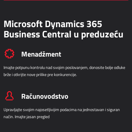
Dynamics 365 Kadrovska evidencija
Microsoft Dynamics 365
IOT - REŠENJA INTERNETA STVARI
Business Central u preduzeću
Power Attendance
Menadžment
INFORMACIONA INFRASTRUKTURA
Imajte potpunu kontrolu nad svojim poslovanjem, donosite bolje odluke
Microsoft Azure
brže i otkrijte nove prilike pre konkurencije.
Kompjuterska oprema
Serverska oprema
Mrežna oprema
Računovodstvo
Sistemski Support
Upravljajte svojim najosetljivijim podacima na jednostavan i siguran
način. Imajte jasan pregled