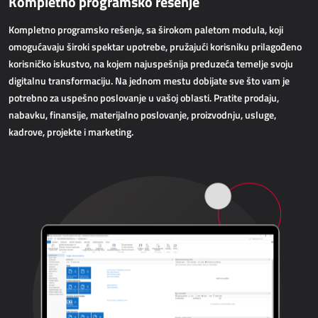
Kompletno programsko rešenje
AllForWeb
Povećanje online prodaje
Kompletno programsko rešenje, sa širokom paletom modula, koji
omogućavaju široki spektar upotrebe, pružajući korisniku prilagođeno
korisničko iskustvo, na kojem najuspešnija preduzeća temelje svoju
WEB APLIKACIJE
digitalnu transformaciju. Na jednom mestu dobijate sve što vam je
potrebno za uspešno poslovanje u vašoj oblasti. Pratite prodaju,
AllForEcommerce
nabavku, finansije, materijalno poslovanje, proizvodnju, usluge,
AllForWeb
kadrove, projekte i marketing.
Portali B2B
Kompleksnije web stranice
Web stranica
MRP - PROIZVODNJA
Dynamics 365 Business Central
Power MES
Power Display