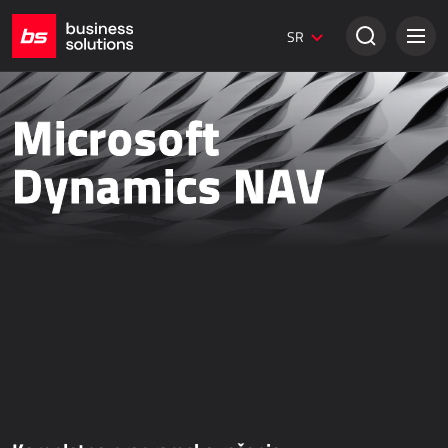
Dynamics 365 Marketing
SR
Digitalni marketing
Umbraco web stranice
Kreativna rešenja
Microsoft
TRADICIONALNA PRODAJA
Dynamics NAV
Dynamics 365 Business Central
Dynamics 365 Sales
Power Retail
Bezpapirno poslovanje - bizBox
ONLINE PRODAJA
AllForEcommerce
AllForNextGen