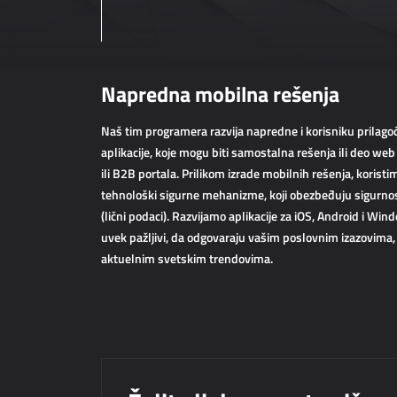
Napredna mobilna rešenja
Naš tim programera razvija napredne i korisniku prilag
aplikacije, koje mogu biti samostalna rešenja ili deo web
ili B2B portala. Prilikom izrade mobilnih rešenja, korist
tehnološki sigurne mehanizme, koji obezbeđuju sigurnos
(lični podaci). Razvijamo aplikacije za iOS, Android i Wi
uvek pažljivi, da odgovaraju vašim poslovnim izazovima, ci
aktuelnim svetskim trendovima.