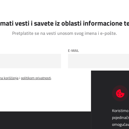
rimati vesti i savete iz oblasti informacione 
Pretplatite se na vesti unosom svog imena i e-pošte.
E-MAIL
ma korišćenja
i
politikom privatnosti
.
Koristimo 
pojedinačn
omogućava