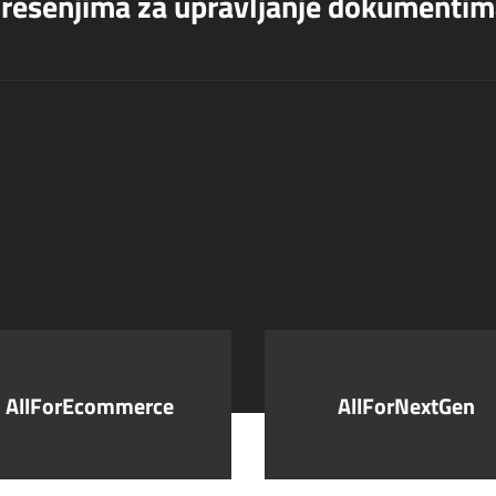
 o rešenjima za upravljanje dokumenti
AllForEcommerce
AllForNextGen