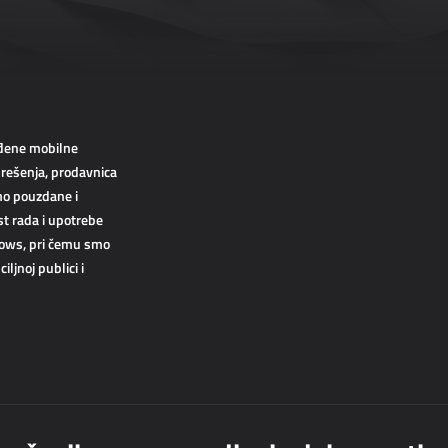
ođene mobilne
 rešenja, prodavnica
imo pouzdane i
t rada i upotrebe
ndows, pri čemu smo
ljnoj publici i