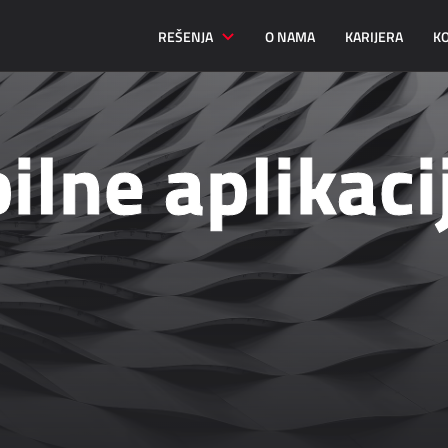
REŠENJA
O NAMA
KARIJERA
K
lne aplikaci