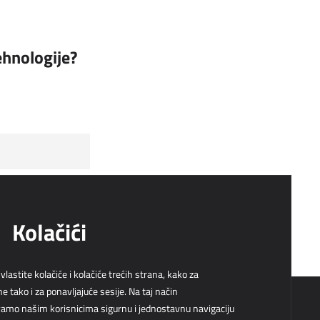
tehnologije?
Preplati se
Kolačići
vlastite kolačiće i kolačiće trećih strana, kako za
e tako i za ponavljajuće sesije. Na taj način
mo našim korisnicima sigurnu i jednostavnu navigaciju