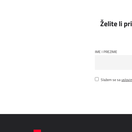
Želite li p
IME I PREZIME
Slažem se sa
uslovi