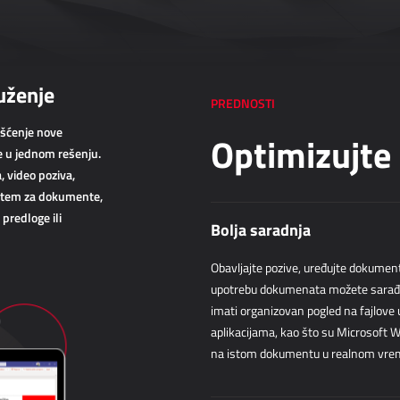
uženje
PREDNOSTI
išćenje nove
Optimizujte
je u jednom rešenju.
, video poziva,
sistem za dokumente,
predloge ili
Bolja saradnja
Obavljajte pozive, uređujte dokument
upotrebu dokumenata možete sarađivati
imati organizovan pogled na fajlove 
aplikacijama, kao što su Microsoft W
na istom dokumentu u realnom vre