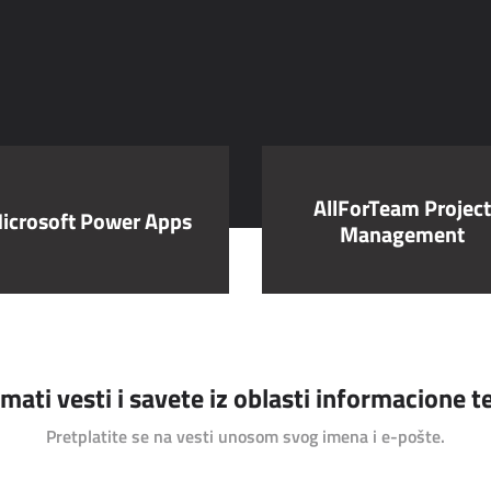
AllForTeam Projec
icrosoft Power Apps
Management
rimati vesti i savete iz oblasti informacione 
Pretplatite se na vesti unosom svog imena i e-pošte.