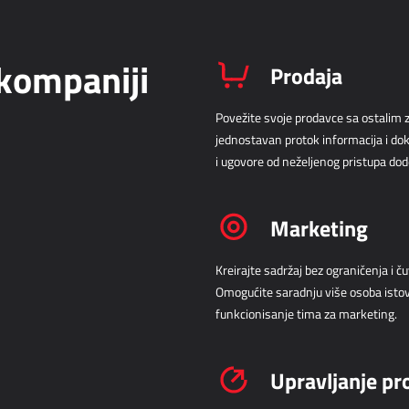
kompaniji
Prodaja
Povežite svoje prodavce sa ostalim z
jednostavan protok informacija i d
i ugovore od neželjenog pristupa dod
Marketing
Kreirajte sadržaj bez ograničenja i 
Omogućite saradnju više osoba ist
funkcionisanje tima za marketing.
Upravljanje pr