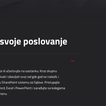
 svoje poslovanje
e ili učestvujte na sastanku. Kroz skupnu
 i obavljati svoj rad gde god se nalazili, i
u SharePoint sistemu za fajlove. Pristupajte
ord, Excel i PowerPoint i sarađujte sa kolegama
menu.