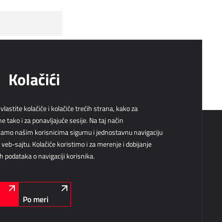
Preplati se
Kolačići
vlastite kolačiće i kolačiće trećih strana, kako za
e tako i za ponavljajuće sesije. Na taj način
mo našim korisnicima sigurnu i jednostavnu navigaciju
eb-sajtu. Kolačiće koristimo i za merenje i dobijanje
ih podataka o navigaciji korisnika.
Business Solutions d.o.o.
info@b-s.rs
Omladinskih brigada 90b
+381 64 822 1551
Airport City Business Park
11000 Beograd
Podaci o preduzeću
Po meri
Srbija