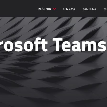
REŠENJA
O NAMA
KARIJERA
K
rosoft Teams