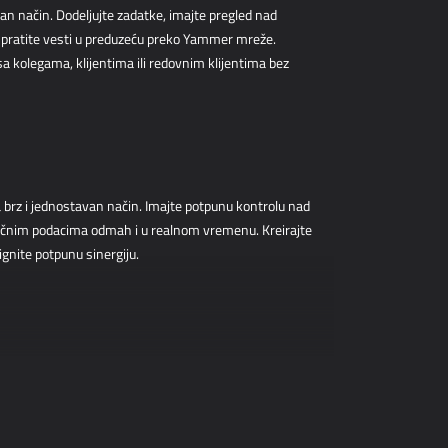
an način. Dodeljujte zadatke, imajte pregled nad
pratite vesti u preduzeću preko Yammer mreže.
sa kolegama, klijentima ili redovnim klijentima bez
 brz i jednostavan način. Imajte potpunu kontrolu nad
jučnim podacima odmah i u realnom vremenu. Kreirajte
ignite potpunu sinergiju.