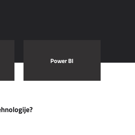
t
Power BI
tehnologije?