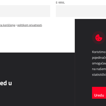
E-MAIL
ma korišćenja
i
politikom privatnosti
.
Koristimo 
pojedinačn
omogućava
na našem v
statističk
red u
Uredu