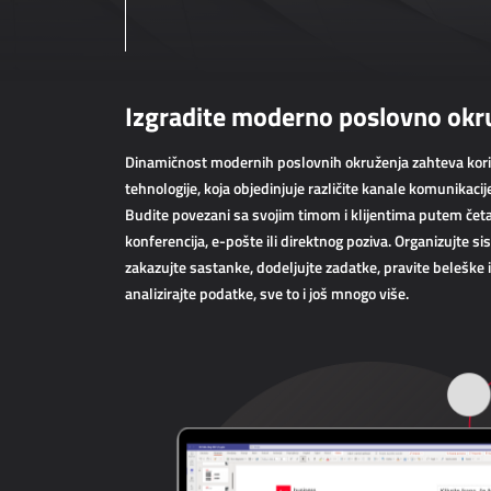
Izgradite moderno poslovno okr
Dinamičnost modernih poslovnih okruženja zahteva kor
tehnologije, koja objedinjuje različite kanale komunikaci
Budite povezani sa svojim timom i klijentima putem četa
konferencija, e-pošte ili direktnog poziva. Organizujte 
zakazujte sastanke, dodeljujte zadatke, pravite beleške i 
analizirajte podatke, sve to i još mnogo više.