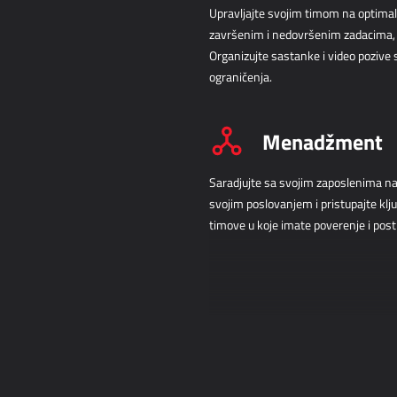
Upravljajte svojim timom na optimal
završenim i nedovršenim zadacima, 
Organizujte sastanke i video pozive 
ograničenja.
Menadžment
Saradjujte sa svojim zaposlenima na
svojim poslovanjem i pristupajte kl
timove u koje imate poverenje i post