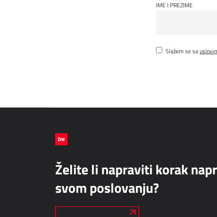
IME I PREZIME
Slažem se sa
uslovi
Želite li napraviti korak nap
svom poslovanju?