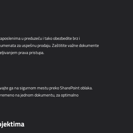
aposlenima u preduzeću i tako obezbedite brz i
okumenata za uspešnu prodaju. Zaštitite važne dokumente
eljivanjem prava pristupa.
čuvajte ga na sigurnom mestu preko SharePoint oblaka.
ovremeno na jednom dokumentu, za optimalno
ojektima