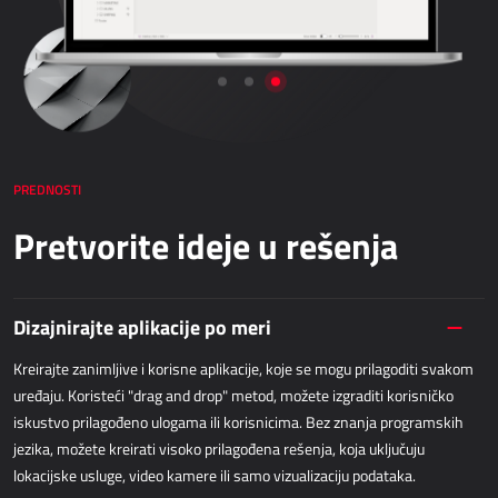
Netronic - VAPS
NABAVKA
Dynamics 365 Business Central
Kepion
Bezpapirno poslovanje - bizBox
PREDNOSTI
Pretvorite ideje u rešenja
SKLADIŠNO POSLOVANJE I LOGISTIKA
Power Logistics
Dizajnirajte aplikacije po meri
Power WMS
Kreirajte zanimljive i korisne aplikacije, koje se mogu prilagoditi svakom
uređaju. Koristeći "drag and drop" metod, možete izgraditi korisničko
TERENSKI RAD
iskustvo prilagođeno ulogama ili korisnicima. Bez znanja programskih
jezika, možete kreirati visoko prilagođena rešenja, koja uključuju
AllForFieldSales
lokacijske usluge, video kamere ili samo vizualizaciju podataka.
Dynamics 365 Field Service