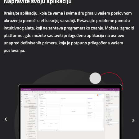
Napravite svoju aplikaciju
AllForWeb
Povećanje online prodaje
Kreirajte aplikaciju, koja će vama i svima drugima u vašem poslovnom
okruženju pomoći u efikasnijoj saradnji. Rešavajte probleme pomoću
intuitivnog alata, koji ne zahteva programersko znanje. Možete izgraditi
WEB APLIKACIJE
platformu, gde možete sastaviti prilagođenu aplikaciju na osnovu
unapred definisanih primera, koja je potpuno prilagođena vašem
AllForEcommerce
poslovanju.
AllForWeb
Portali B2B
Kompleksnije web stranice
Web stranica
MRP - PROIZVODNJA
Dynamics 365 Business Central
Power MES
Power Display