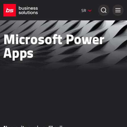
Dynamics 365 Marketing
SR
Digitalni marketing
Umbraco web stranice
Kreativna rešenja
Microsoft Power
TRADICIONALNA PRODAJA
Apps
Dynamics 365 Business Central
Dynamics 365 Sales
Power Retail
Bezpapirno poslovanje - bizBox
ONLINE PRODAJA
AllForEcommerce
AllForNextGen