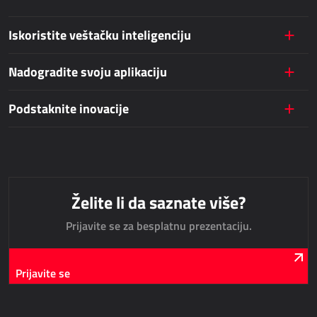
Iskoristite veštačku inteligenciju
JAVNE USLUGE
Nadogradite svoju aplikaciju
AllForUtility
AllForUtility Portal
Podstaknite inovacije
NAMENSKA REŠENJA
AllForAutoClub
Mobilne aplikacije
Želite li da saznate više?
Prijavite se za besplatnu prezentaciju.
HRM - UPRAVLJANJE LJUDSKIM RESURSIMA
Power Registration & Planning
Prijavite se
AllForTeam HRM
Dynamics 365 Plate