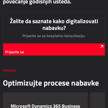
povećanje godišnjih ušteda.
JAVNE USLUGE
Želite da saznate kako digitalizovati
AllForUtility
nabavku?
AllForUtility Portal
Prijavite se za besplatnu konsultaciju.
NAMENSKA REŠENJA
Prijavite se
AllForAutoClub
Mobilne aplikacije
PRODUKTI
HRM - UPRAVLJANJE LJUDSKIM RESURSIMA
Optimizujte procese nabavke
Power Registration & Planning
AllForTeam HRM
Dynamics 365 Plate
Microsoft Dynamics 365 Business