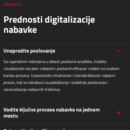
AllForWeb
PREDNOSTI
Povećanje online prodaje
Prednosti digitalizacije
nabavke
WEB APLIKACIJE
AllForEcommerce
Unapredite poslovanje
AllForWeb
Portali B2B
Sa naprednim rešenjima u oblasti poslovne analitike, možete
Kompleksnije web stranice
vizualizovati ceo plan nabavke i postaviti efikasan nadzor na svakom
Web stranica
koraku procesa. Uspostavite struktuiran i standardizovan nabavni
proces, koji se odražava na poboljšanje i stabilnije poslovanje i
racionalizaciju nabavnih troškova.
MRP - PROIZVODNJA
Dynamics 365 Business Central
Vodite ključne procese nabavke na jednom
mestu
Power MES
Power Display