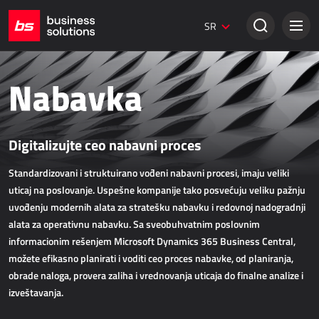
Dynamics 365 Marketing
SR
Digitalni marketing
Umbraco web stranice
Kreativna rešenja
Nabavka
TRADICIONALNA PRODAJA
Digitalizujte ceo nabavni proces
Dynamics 365 Business Central
Dynamics 365 Sales
Standardizovani i struktuirano vođeni nabavni procesi, imaju veliki
Power Retail
uticaj na poslovanje. Uspešne kompanije tako posvećuju veliku pažnju
uvođenju modernih alata za stratešku nabavku i redovnoj nadogradnji
Bezpapirno poslovanje - bizBox
alata za operativnu nabavku. Sa sveobuhvatnim poslovnim
informacionim rešenjem Microsoft Dynamics 365 Business Central,
ONLINE PRODAJA
možete efikasno planirati i voditi ceo proces nabavke, od planiranja,
obrade naloga, provera zaliha i vrednovanja uticaja do finalne analize i
AllForEcommerce
izveštavanja.
AllForNextGen