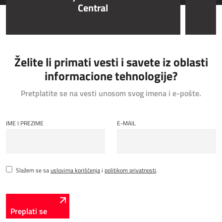
Central
Dynamics 365 Kadrovska evidencija
IOT - REŠENJA INTERNETA STVARI
Želite li primati vesti i savete iz oblasti
Power Attendance
informacione tehnologije?
INFORMACIONA INFRASTRUKTURA
Pretplatite se na vesti unosom svog imena i e-pošte.
Microsoft Azure
IME I PREZIME
E-MAIL
Kompjuterska oprema
Serverska oprema
Mrežna oprema
Sistemski Support
Slažem se sa
uslovima korišćenja
i
politikom privatnosti
.
Preplati se