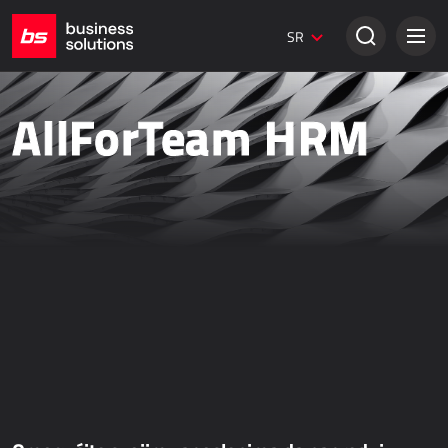
Dynamics 365 Marketing
SR
Digitalni marketing
Umbraco web stranice
Kreativna rešenja
AllForTeam HRM
TRADICIONALNA PRODAJA
Dynamics 365 Business Central
Dynamics 365 Sales
Power Retail
Bezpapirno poslovanje - bizBox
ONLINE PRODAJA
AllForEcommerce
AllForNextGen