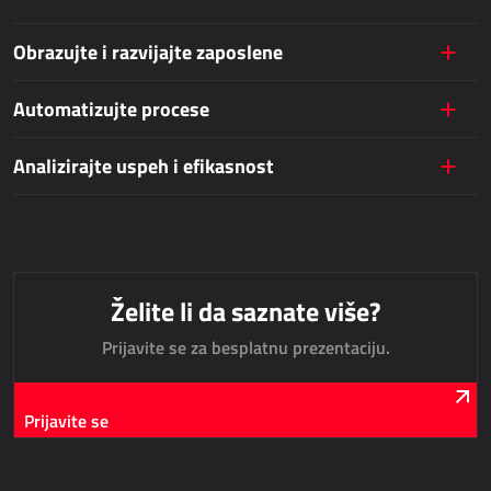
Obrazujte i razvijajte zaposlene
JAVNE USLUGE
Automatizujte procese
AllForUtility
AllForUtility Portal
Analizirajte uspeh i efikasnost
NAMENSKA REŠENJA
AllForAutoClub
Mobilne aplikacije
Želite li da saznate više?
Prijavite se za besplatnu prezentaciju.
HRM - UPRAVLJANJE LJUDSKIM RESURSIMA
Power Registration & Planning
Prijavite se
AllForTeam HRM
Dynamics 365 Plate