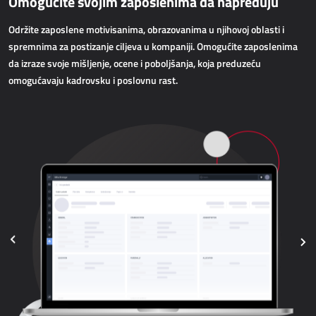
Omogućite svojim zaposlenima da napreduju
AllForWeb
Povećanje online prodaje
Održite zaposlene motivisanima, obrazovanima u njihovoj oblasti i
spremnima za postizanje ciljeva u kompaniji. Omogućite zaposlenima
da izraze svoje mišljenje, ocene i poboljšanja, koja preduzeću
WEB APLIKACIJE
omogućavaju kadrovsku i poslovnu rast.
AllForEcommerce
AllForWeb
Portali B2B
Kompleksnije web stranice
Web stranica
MRP - PROIZVODNJA
Dynamics 365 Business Central
Power MES
Power Display