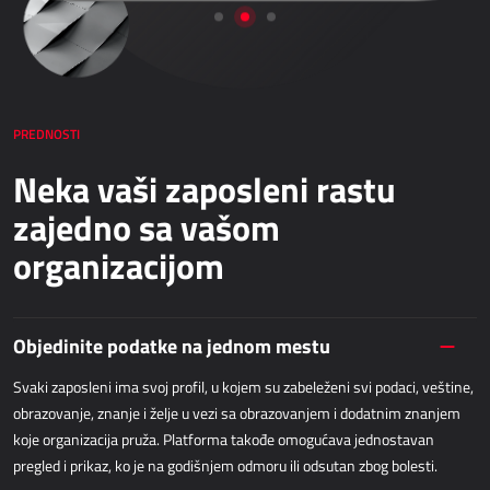
Netronic - VAPS
NABAVKA
Dynamics 365 Business Central
PREDNOSTI
Kepion
Neka vaši zaposleni rastu
Bezpapirno poslovanje - bizBox
zajedno sa vašom
SKLADIŠNO POSLOVANJE I LOGISTIKA
organizacijom
Power Logistics
Power WMS
Objedinite podatke na jednom mestu
Svaki zaposleni ima svoj profil, u kojem su zabeleženi svi podaci, veštine,
TERENSKI RAD
obrazovanje, znanje i želje u vezi sa obrazovanjem i dodatnim znanjem
koje organizacija pruža. Platforma takođe omogućava jednostavan
AllForFieldSales
pregled i prikaz, ko je na godišnjem odmoru ili odsutan zbog bolesti.
Dynamics 365 Field Service